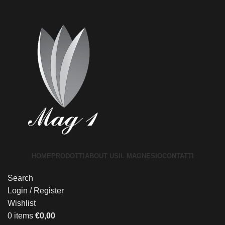
HOME
PRODOTTI
ABOUT US
IL MAGNESIO
CONTATTI
Search
Login / Register
Wishlist
0
items
€
0,00