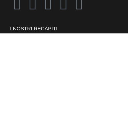
I NOSTRI RECAPITI
Mail: mag@mag1.eu
MAG1 ™ 018221823 | mag@mag1.eu
Copyright © 2026 ZEKINDURA . All rights reserved
SPEDIZIONE
GRATUITA
IN TUTTA ITALIA! 🚚