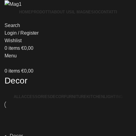
HOME
PRODOTTI
ABOUT US
IL MAGNESIO
CONTATTI
Search
Login / Register
Wishlist
0
items
€
0,00
Menu
0
items
€
0,00
Decor
ALL
ACCESSORIES
DECOR
FURNITURE
KITCHEN
LIGHTING
Decor