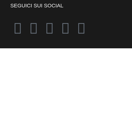
SEGUICI SUI SOCIAL
I NOSTRI RECAPITI
Mail: mag@mag1.eu
MAG1 ™ 018221823 | mag@mag1.eu
Copyright © 2026 ZEKINDURA . All rights reserved