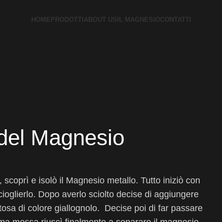
HOME
PRODOTTI
ABOUT US
IL MAGNESIO
CONTATTI
 del Magnesio
coprì e isolò il Magnesio metallo. Tutto iniziò con
cioglierlo. Dopo averlo sciolto decise di aggiungere
sa di colore giallognolo. Decise poi di far passare