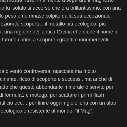
tima mossa riuscì finalmente a separare il magnesio
o fu isolato si accorse che era brillantissimo, con una
o, lo pesò e ne rimase colpito dalla sua eccezionale
ezionale scoperta : il metallo più ecologico, più
a, una regione dell’antica Grecia che diede il nome a
 furono i primi a scoprire i grandi e innumerevoli
nza diventò controversa, nascosta ma molto
inante, ricco di scoperte e successi, ma anche di
l fatto che questo abbondante minerale è servito per
di formula1 e motogp, per scattare i primi flash
tificio ecc… per finire oggi in gioielleria con un altro
 ecologico e resistente al mondo, “il Mag”.