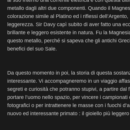
al suo interno una corrente elettrica e con questa ul
metallo dagli altri due componenti. Quando il Magnesi
colorazione simile al Platino ed i riflessi dell’Argent
leggerezza. Sir Davy capì subito di aver fatto una ecc
brillante e leggero esistente in natura. Fu la Magnesi
questo metallo, perché si sapeva che gli antichi Greci
benefici del suo Sale.
Da questo momento in poi, la storia di questa sosta
interessante. Vi accompagneremo in un viaggio affasc
segreti e curiosità che potranno stupivi, a partire da
portare l’uomo nello spazio, per vincere i campionati 
fotografici o per intrattenere le masse con i fuochi d’ar
nuovo ed interessante primato : il gioiello più leggero