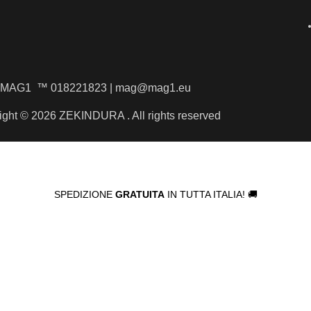
MAG1 ™ 018221823 | mag@mag1.eu
ight © 2026 ZEKINDURA . All rights reserved
SPEDIZIONE
GRATUITA
IN TUTTA ITALIA! 🚚